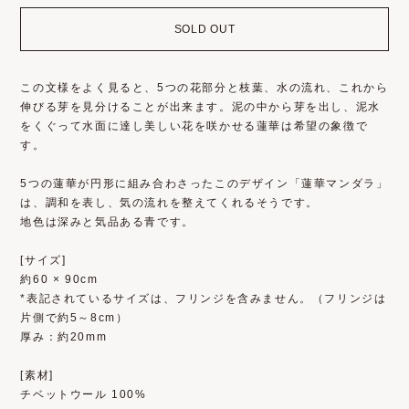
SOLD OUT
この文様をよく見ると、5つの花部分と枝葉、水の流れ、これから
伸びる芽を見分けることが出来ます。泥の中から芽を出し、泥水
をくぐって水面に達し美しい花を咲かせる蓮華は希望の象徴で
す。
5つの蓮華が円形に組み合わさったこのデザイン「蓮華マンダラ」
は、調和を表し、気の流れを整えてくれるそうです。
地色は深みと気品ある青です。
[サイズ]
約60 × 90cm
*表記されているサイズは、フリンジを含みません。（フリンジは
片側で約5～8cm）
厚み：約20mm
[素材]
チベットウール 100%