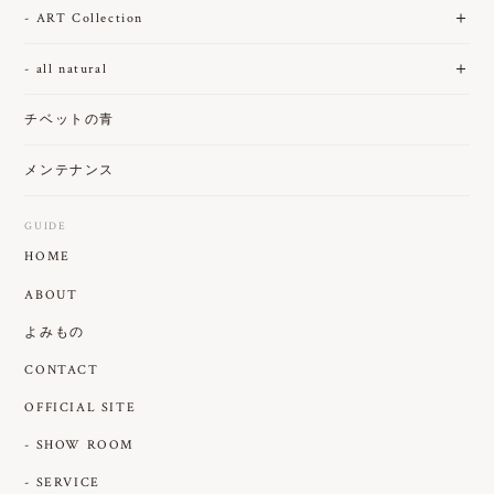
- ART Collection
- all natural
チベットの青
メンテナンス
GUIDE
HOME
ABOUT
よみもの
CONTACT
OFFICIAL SITE
- SHOW ROOM
- SERVICE