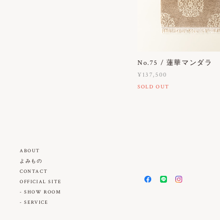
No.75 / 蓮華マンダラ
¥137,500
SOLD OUT
ABOUT
よみもの
CONTACT
OFFICIAL SITE
- SHOW ROOM
- SERVICE