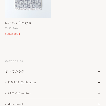
No.133 / 卍つなぎ
¥137,500
SOLD OUT
CATEGORIES
すべてのラグ
- SIMPLE Collection
- ART Collection
- all natural