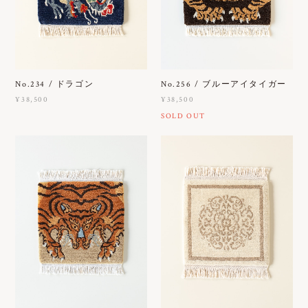
No.234 / ドラゴン
No.256 / ブルーアイタイガー
¥38,500
¥38,500
SOLD OUT