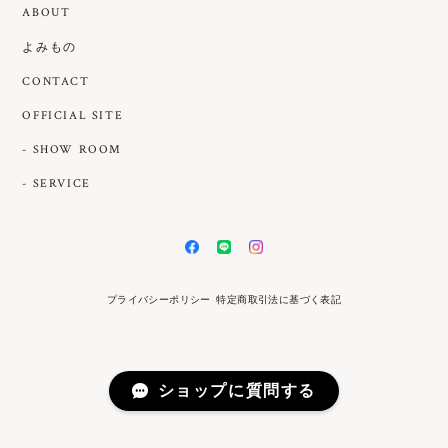
ABOUT
よみもの
CONTACT
OFFICIAL SITE
- SHOW ROOM
- SERVICE
プライバシーポリシー
特定商取引法に基づく表記
ショップに質問する