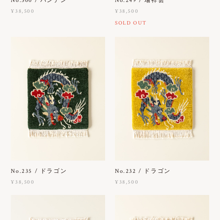
No.300 / パンデン
No.249 / 瑞祥雲
¥38,500
¥38,500
SOLD OUT
No.235 / ドラゴン
No.232 / ドラゴン
¥38,500
¥38,500