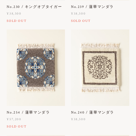
No.230 / キングオブタイガー
No.239 / 蓮華マンダラ
¥38,500
¥38,500
SOLD OUT
SOLD OUT
No.254 / 蓮華マンダラ
No.240 / 蓮華マンダラ
¥57,200
¥38,500
SOLD OUT