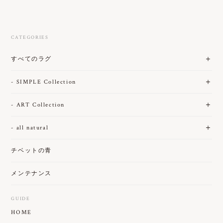
CATEGORIES
すべてのラグ
- SIMPLE Collection
- ART Collection
- all natural
チベットの青
メンテナンス
GUIDE
HOME