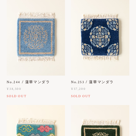
No.244 / 蓮華マンダラ
No.253 / 蓮華マンダラ
¥38,500
¥57,200
SOLD OUT
SOLD OUT