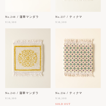
No.248 / 蓮華マンダラ
No.237 / ティクマ
¥38,500
¥38,500
No.243 / 蓮華マンダラ
No.236 / ティクマ
¥38,500
¥38,500
SOLD OUT