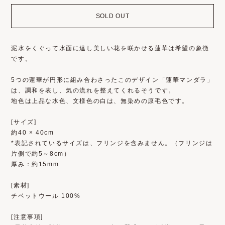
SOLD OUT
泥水をくぐって水面に達し美しい花を咲かせる蓮華は希望の象徴
です。
5つの蓮華が円形に組み合わさったこのデザイン「蓮華マンダラ」
は、調和を表し、気の流れを整えてくれるそうです。
地色は上品な水色、文様色の白は、無染めの原毛色です。
[サイズ]
約40 × 40cm
*表記されているサイズは、フリンジを含みません。（フリンジは
片側で約5～8cm）
厚み：約15mm
[素材]
チベットウール 100%
[注意事項]