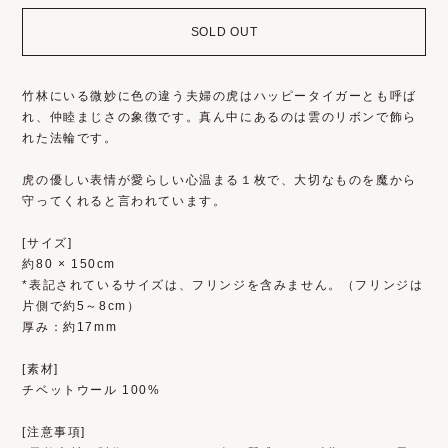
SOLD OUT
竹林にいる微妙に色の違う夫婦の虎はハッピータイガーとも呼ば
れ、仲睦まじさの象徴です。真ん中にあるのは雲のリボンで飾ら
れた法輪です。
虎の優しい表情が愛らしい心温まる１枚で、大切なものを魔から
守ってくれると言われています。
[サイズ]
約80 × 150cm
*表記されているサイズは、フリンジを含みません。（フリンジは
片側で約5～8cm）
厚み：約17mm
[素材]
チベットウール 100%
[注意事項]