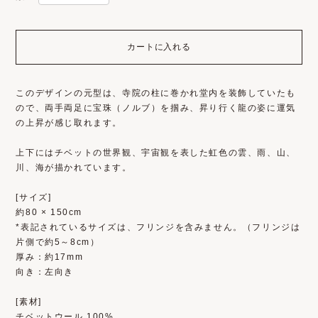
カートに入れる
このデザインの元型は、寺院の柱に巻かれ堂内を装飾していたも
ので、両手両足に宝珠（ノルブ）を掴み、昇り行く龍の姿に運気
の上昇が感じ取れます。
上下にはチベットの世界観、宇宙観を表した虹色の雲、雨、山、
川、海が描かれています。
[サイズ]
約80 × 150cm
*表記されているサイズは、フリンジを含みません。（フリンジは
片側で約5～8cm）
厚み：約17mm
向き：左向き
[素材]
チベットウール 100%