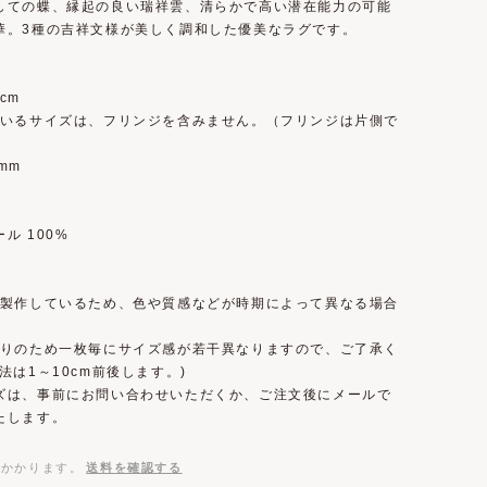
しての蝶、縁起の良い瑞祥雲、清らかで高い潜在能力の可能
華。3種の吉祥文様が美しく調和した優美なラグです。
0cm
ているサイズは、フリンジを含みません。（フリンジは片側で
）
mm
ル 100%
で製作しているため、色や質感などが時期によって異なる場合
。
織りのため一枚毎にサイズ感が若干異なりますので、ご了承く
法は1～10cm前後します。)
ズは、事前にお問い合わせいただくか、ご注文後にメールで
たします。
がかかります。
送料を確認する