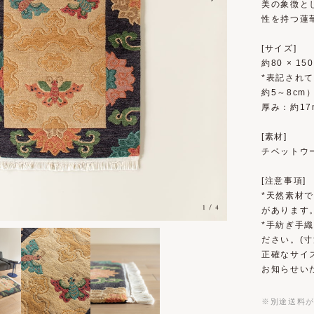
美の象徴と
性を持つ蓮
[サイズ]
約80 × 15
*表記され
約5～8cm
厚み：約17
[素材]
チベットウー
[注意事項]
*天然素材
1
/
4
があります
*手紡ぎ手
ださい。(寸
正確なサイ
お知らせい
※別途送料