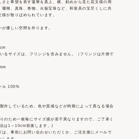
しさと希望を表す蓮華を真上、横、斜めから見た花文様の周
、珊瑚、真珠、巻物、火焔宝珠など、和装具の宝尽くしに共
文様が散りばめられています。
いが優しい空間を作ります。
0cm
ているサイズは、フリンジを含みません。（フリンジは片側で
）
mm
ル 100%
で製作しているため、色や質感などが時期によって異なる場合
。
織りのため一枚毎にサイズ感が若干異なりますので、ご了承く
法は1～10cm前後します。)
ズは、事前にお問い合わせいただくか、ご注文後にメールで
たします。