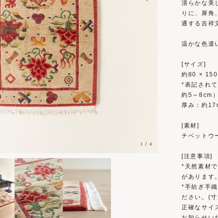
清らかな美
りに、犀角
通する吉祥
温かな色遣
[サイズ]
約80 × 15
*表記され
約5～8cm
厚み：約17
[素材]
チベットウー
1
/
4
[注意事項]
*天然素材
があります
*手紡ぎ手
ださい。(寸
正確なサイ
お知らせい