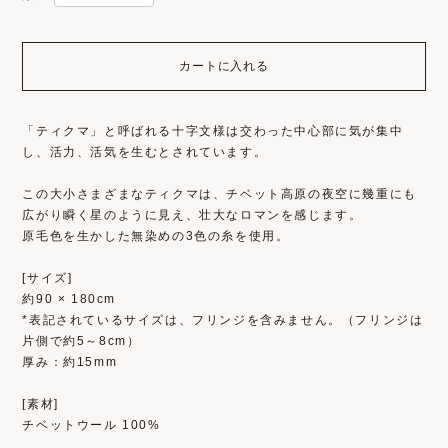
カートに入れる
「ティクマ」と呼ばれる十字文様は交わった中心部に気が集中
し、活力、活気を生むとされています。
この大小さまざまなティクマは、チベット高原の夜空に幾重にも
広がり瞬く星のように見え、壮大なロマンを感じます。
原毛色を生かした無染めの3色の糸を使用。
[サイズ]
約90 × 180cm
*表記されているサイズは、フリンジを含みません。（フリンジは
片側で約5～8cm）
厚み：約15mm
[素材]
チベットウール 100%