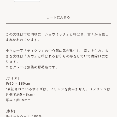
カートに入れる
この文様は市松同様に「ショウミック」と呼ばれ、古くから親し
まれ使われています。
小さな十字「ティクマ」の中心部に気が集中し、活力を生み、大
きな文様は「ガウ」と呼ばれるお守りの形をしていて魔除けにな
ります。
白とグレーは無染め原毛色です。
[サイズ]
約90 × 180cm
*表記されているサイズは、フリンジを含みません。（フリンジは
片側で約5～8cm）
厚み：約15mm
[素材]
チベットウール 100%