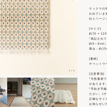
ティクマの
われていま
白とベージ
[サイズ]
約70 × 12
*表記され
約5～8cm
厚み：約15
[素材]
チベットウー
1
/
5
[注意事項]
*天然素材
があります
*手紡ぎ手
ださい。(寸
正確なサイ
お知らせい