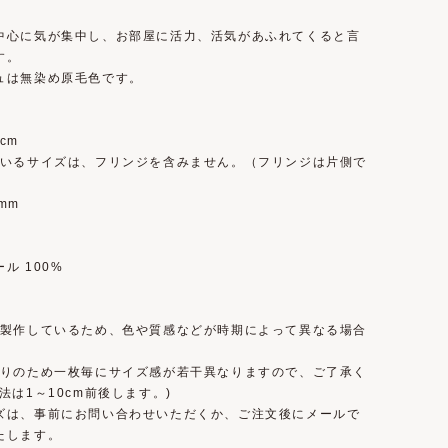
中心に気が集中し、お部屋に活力、活気があふれてくると言
す。
ュは無染め原毛色です。
0cm
ているサイズは、フリンジを含みません。（フリンジは片側で
）
mm
ル 100%
で製作しているため、色や質感などが時期によって異なる場合
。
織りのため一枚毎にサイズ感が若干異なりますので、ご了承く
法は1～10cm前後します。)
ズは、事前にお問い合わせいただくか、ご注文後にメールで
たします。