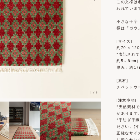
この文様は
われていま
小さな十字
様は「ガウ
[サイズ]
約70 × 12
*表記され
約5～8cm
厚み：約17
[素材]
チベットウー
1
/
5
[注意事項]
*天然素材
があります
*手紡ぎ手
ださい。(寸
正確なサイ
お知らせい