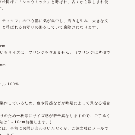
市松同様に「ショウミック」と呼ばれ、古くから親しまれ使
す。
「ティクマ」の中心部に気が集中し、活力を生み、大きな文
」と呼ばれるお守りの形をしていて魔除けになります。
0cm
ているサイズは、フリンジを含みません。（フリンジは片側で
）
mm
ル 100%
で製作しているため、色や質感などが時期によって異なる場合
。
織りのため一枚毎にサイズ感が若干異なりますので、ご了承く
法は1～10cm前後します。)
ズは、事前にお問い合わせいただくか、ご注文後にメールで
たします。