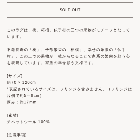
SOLD OUT
このラグは、桃、柘榴、仏手柑の三つの果物がモチーフとなって
います。
不老長寿の「桃」、子孫繁栄の「柘榴」、幸せの象徴の「仏手
柑」、この三つの果物が一枝からなることで家系の繁栄を願う心
を表現しています。家族の幸せ願う文様です。
[サイズ]
約70 × 120cm
*表記されているサイズは、フリンジを含みません。（フリンジは
片側で約5～8cm）
厚み：約17mm
[素材]
チベットウール 100%
[注意事項]