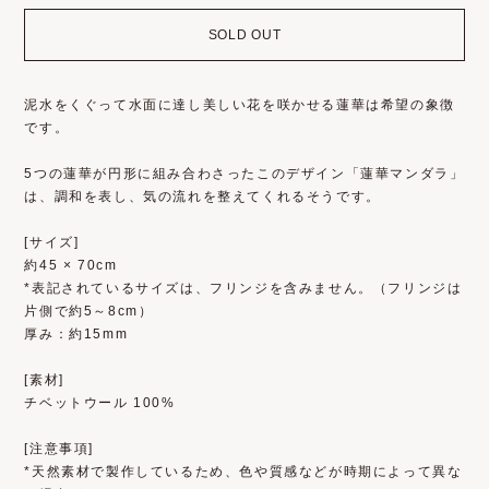
SOLD OUT
泥水をくぐって水面に達し美しい花を咲かせる蓮華は希望の象徴
です。
5つの蓮華が円形に組み合わさったこのデザイン「蓮華マンダラ」
は、調和を表し、気の流れを整えてくれるそうです。
[サイズ]
約45 × 70cm
*表記されているサイズは、フリンジを含みません。（フリンジは
片側で約5～8cm）
厚み：約15mm
[素材]
チベットウール 100%
[注意事項]
*天然素材で製作しているため、色や質感などが時期によって異な