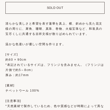
SOLD OUT
清らかな美しさと希望を表す蓮華を真上、横、斜めから見た花文
様の周りに、犀角、珊瑚、真珠、巻物、火焔宝珠など、和装具の
宝尽くしに共通する吉祥文様が散りばめられています。
温かな色遣いが優しい空間を作ります。
[サイズ]
約60 × 90cm
*表記されているサイズは、フリンジを含みません。（フリンジは
片側で約5～8cm）
厚み：約17mm
[素材]
チベットウール 100%
[注意事項]
*天然素材で製作しているため、色や質感などが時期によって異な