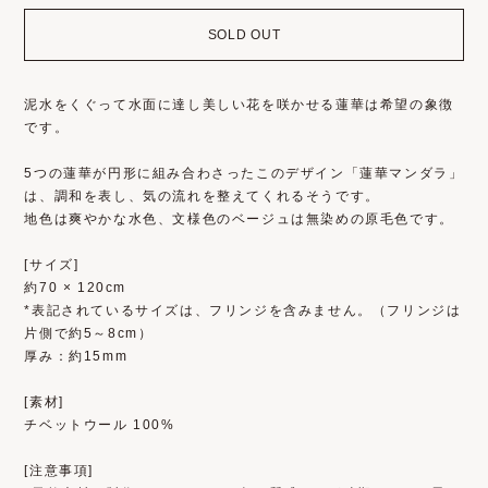
SOLD OUT
泥水をくぐって水面に達し美しい花を咲かせる蓮華は希望の象徴
です。
5つの蓮華が円形に組み合わさったこのデザイン「蓮華マンダラ」
は、調和を表し、気の流れを整えてくれるそうです。
地色は爽やかな水色、文様色のベージュは無染めの原毛色です。
[サイズ]
約70 × 120cm
*表記されているサイズは、フリンジを含みません。（フリンジは
片側で約5～8cm）
厚み：約15mm
[素材]
チベットウール 100%
[注意事項]