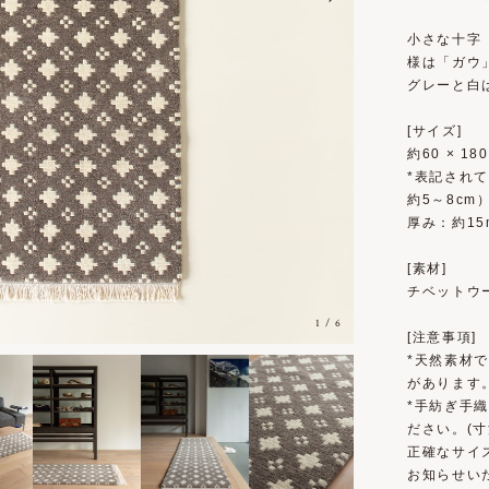
小さな十字
様は「ガウ
グレーと白
[サイズ]
約60 × 18
*表記され
約5～8cm
厚み：約15
[素材]
チベットウー
1
/
6
[注意事項]
*天然素材
があります
*手紡ぎ手
ださい。(寸
正確なサイ
お知らせい