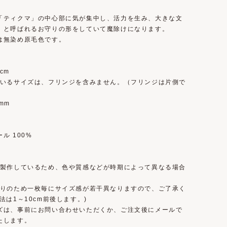
「ティクマ」の中心部に気が集中し、活力を生み、大きな文
」と呼ばれるお守りの形をしていて魔除けになります。
は無染め原毛色です。
0cm
ているサイズは、フリンジを含みません。（フリンジは片側で
）
mm
ル 100%
で製作しているため、色や質感などが時期によって異なる場合
。
織りのため一枚毎にサイズ感が若干異なりますので、ご了承く
法は1～10cm前後します。)
ズは、事前にお問い合わせいただくか、ご注文後にメールで
たします。