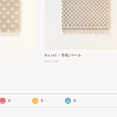
No.142 / 市松パール
¥137,500
0
0
0