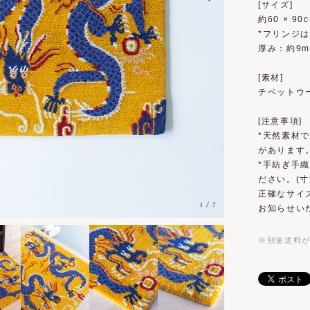
[サイズ]
約60 × 90
*フリンジ
厚み：約9m
[素材]
チベットウー
[注意事項]
*天然素材
があります
*手紡ぎ手
ださい。(寸
正確なサイ
1
/
7
お知らせい
※別途送料