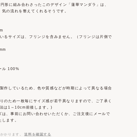
が円形に組み合わさったこのデザイン「蓮華マンダラ」は、
、気の流れを整えてくれるそうです。
cm
ているサイズは、フリンジを含みません。（フリンジは片側で
）
mm
ル 100%
で製作しているため、色や質感などが時期によって異なる場合
。
織りのため一枚毎にサイズ感が若干異なりますので、ご了承く
法は1～10cm前後します。)
ズは、事前にお問い合わせいただくか、ご注文後にメールで
たします。
がかかります。
送料を確認する