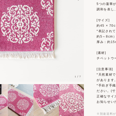
5つの蓮華
調和を表し
[サイズ]
約45 × 70
*表記され
約5～8cm
厚み：約15
[素材]
チベットウー
[注意事項]
*天然素材
1
/
7
があります
*手紡ぎ手
ださい。(寸
正確なサイ
お知らせい
※別途送料